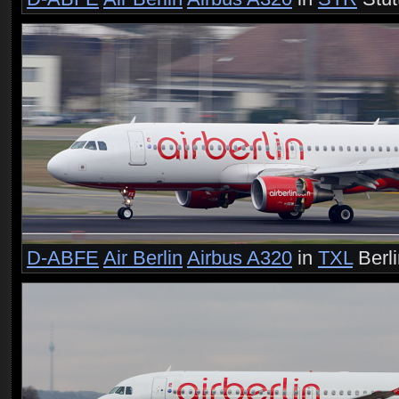
D-ABFE
Air Berlin
Airbus A320
in
TXL
Berl