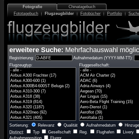
Fotografie
Chinatagebuch
Fototagebuch
Flugzeugbilder
Fotobücher
Portfolio
Such
erweitere Suche:
Mehrfachauswahl mögli
Registrierung:
Aufnahmedatum (YYYY-MM-TT):
Flugzeugtyp:
Fluggesellschaft:
Sortierung:
Relevanz
Qualität
Aufnahmedatum
Hinzuge
Distinct
:
Typ
Gesellschaft
Reg.
Flughafen
Livery
Aufnahmeposition
Flugnr.