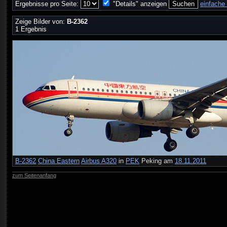
Ergebnisse pro Seite:
"Details" anzeigen
einfache
Zeige Bilder von:
B-2362
1 Ergebnis
B-2362
China Eastern
Airbus A320
in
PEK
Peking am
18.11.2011
zum Seitenanfang