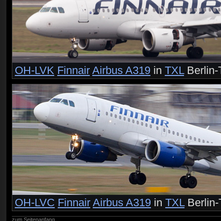
OH-LVK
Finnair
Airbus A319
in
TXL
Berlin
OH-LVC
Finnair
Airbus A319
in
TXL
Berlin
zum Seitenanfang