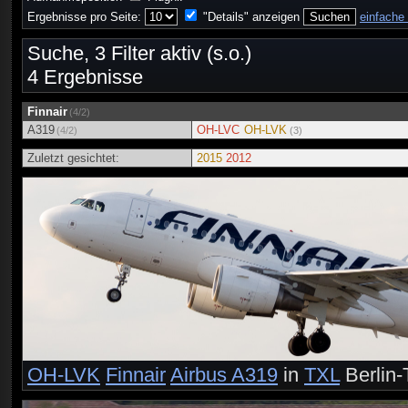
Ergebnisse pro Seite:
"Details" anzeigen
einfache
Suche, 3 Filter aktiv (s.o.)
4 Ergebnisse
Finnair
4/2
A319
OH-LVC
OH-LVK
4/2
3
Zuletzt gesichtet:
2015
2012
OH-LVK
Finnair
Airbus A319
in
TXL
Berlin