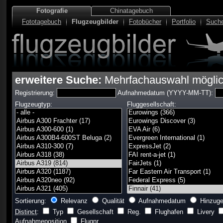
Fotografie
Chinatagebuch
Fototagebuch
Flugzeugbilder
Fotobücher
Portfolio
Such
erweitere Suche:
Mehrfachauswahl mögli
Registrierung:
Aufnahmedatum (YYYY-MM-TT):
Flugzeugtyp:
Fluggesellschaft:
Sortierung:
Relevanz
Qualität
Aufnahmedatum
Hinzuge
Distinct
:
Typ
Gesellschaft
Reg.
Flughafen
Livery
Aufnahmeposition
Flugnr.