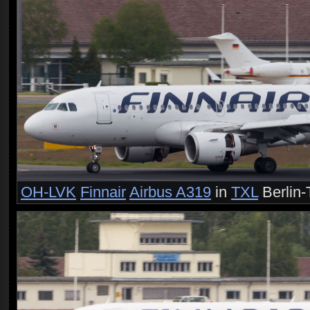
OH-LVK
Finnair
Airbus A319
in
TXL
Berlin