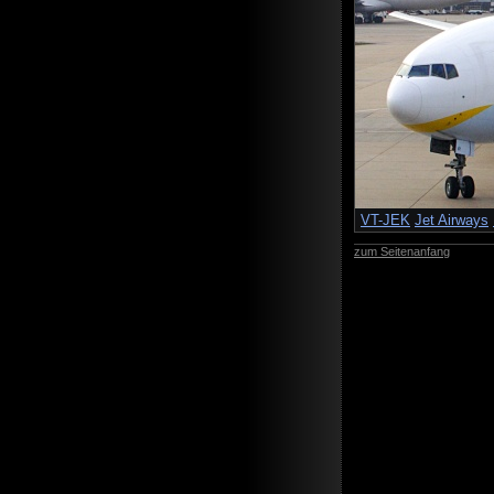
VT-JEK
Jet Airways
zum Seitenanfang