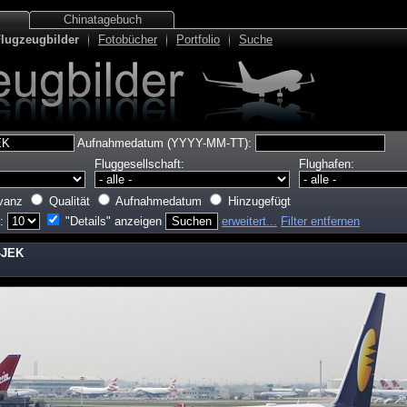
Chinatagebuch
lugzeugbilder
Fotobücher
Portfolio
Suche
Aufnahmedatum (YYYY-MM-TT):
Fluggesellschaft:
Flughafen:
vanz
Qualität
Aufnahmedatum
Hinzugefügt
e:
"Details" anzeigen
erweitert...
Filter entfernen
-JEK